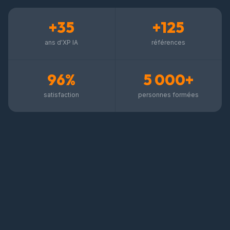
+35
+125
ans d'XP IA
références
96%
5 000+
satisfaction
personnes formées