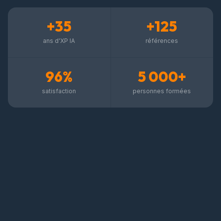
+35
+125
ans d'XP IA
références
96%
5 000+
satisfaction
personnes formées