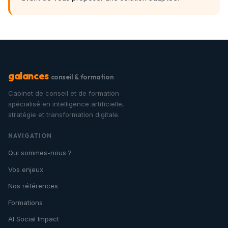
galances
conseil & formation
Cabinet de conseil et de formation
spécialisé en intelligence artificielle,
stratégie et transformation digitale.
NAVIGATION
Qui sommes-nous ?
Vos enjeux
Nos références
Formations
AI Social Impact