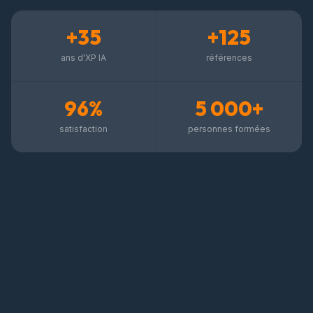
+35
+125
ans d'XP IA
références
96%
5 000+
satisfaction
personnes formées