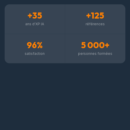
+35
+125
ans d'XP IA
références
96%
5 000+
satisfaction
personnes formées