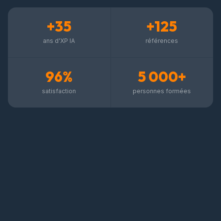
+35
+125
ans d'XP IA
références
96%
5 000+
satisfaction
personnes formées