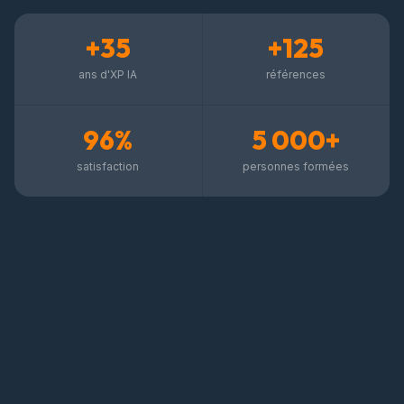
+35
+125
ans d'XP IA
références
96%
5 000+
satisfaction
personnes formées