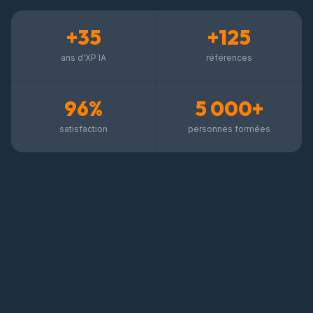
+35
+125
ans d'XP IA
références
96%
5 000+
satisfaction
personnes formées