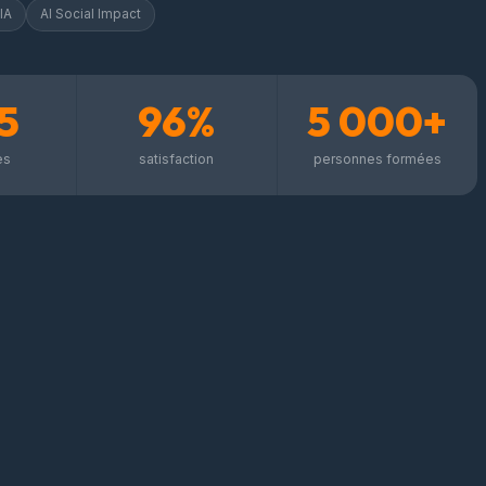
IA
AI Social Impact
5
96%
5 000+
es
satisfaction
personnes formées