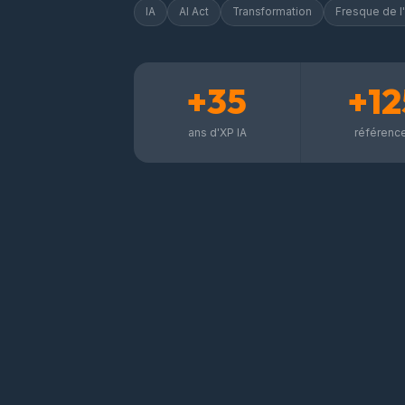
IA
AI Act
Transformation
Fresque de l'
+35
+12
ans d'XP IA
référenc