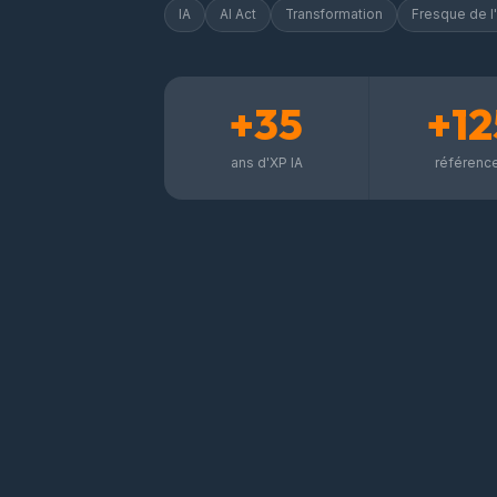
IA
AI Act
Transformation
Fresque de l'
+35
+12
ans d'XP IA
référenc