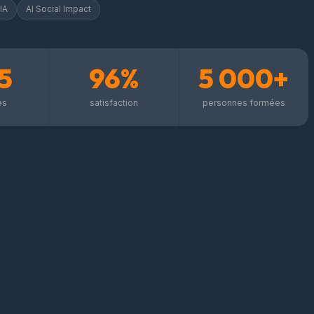
IA
AI Social Impact
5
96%
5 000+
es
satisfaction
personnes formées