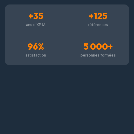
+35
+125
ans d'XP IA
références
96%
5 000+
satisfaction
personnes formées