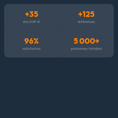
+35
+125
ans d'XP IA
références
96%
5 000+
satisfaction
personnes formées