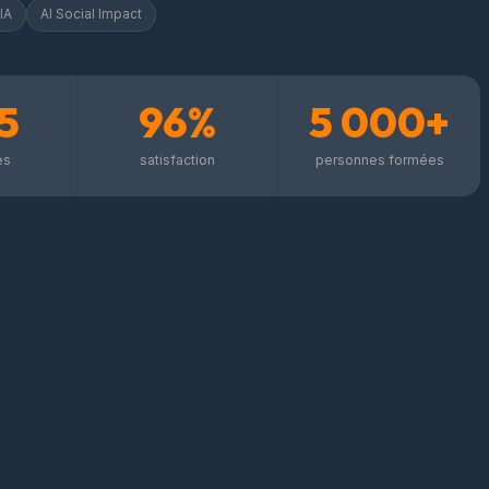
IA
AI Social Impact
5
96%
5 000+
es
satisfaction
personnes formées