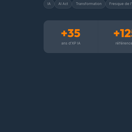
IA
AI Act
Transformation
Fresque de l'
+35
+12
ans d'XP IA
référenc