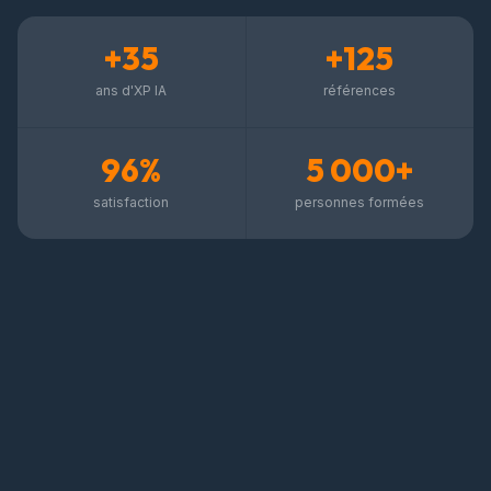
+35
+125
ans d'XP IA
références
96%
5 000+
satisfaction
personnes formées