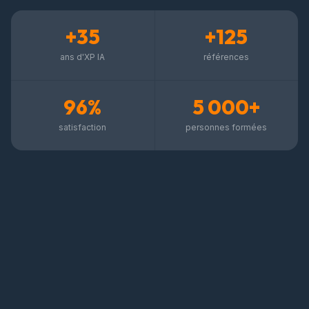
+35
+125
ans d'XP IA
références
96%
5 000+
satisfaction
personnes formées