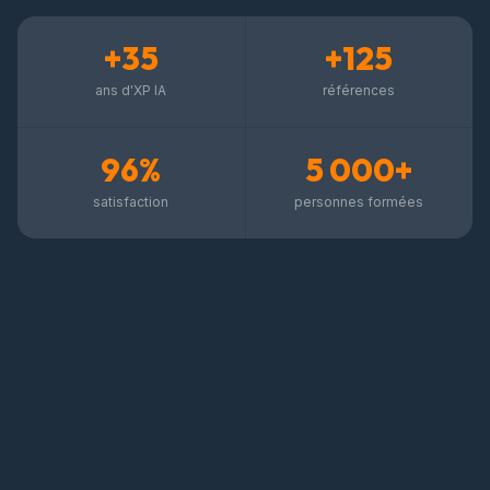
+35
+125
ans d'XP IA
références
96%
5 000+
satisfaction
personnes formées