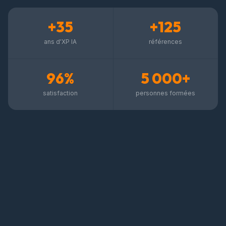
+35
+125
ans d'XP IA
références
96%
5 000+
satisfaction
personnes formées