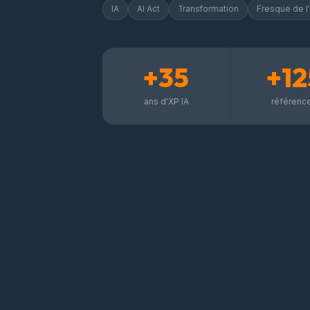
IA
AI Act
Transformation
Fresque de l'
+35
+12
ans d'XP IA
référenc