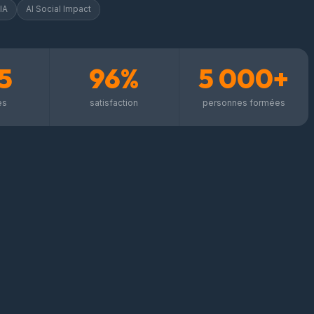
IA
AI Social Impact
5
96%
5 000+
es
satisfaction
personnes formées