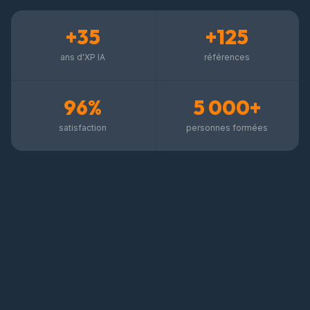
+35
+125
ans d'XP IA
références
96%
5 000+
satisfaction
personnes formées