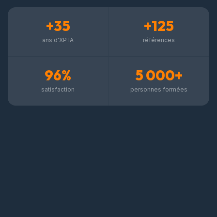
+35
+125
ans d'XP IA
références
96%
5 000+
satisfaction
personnes formées